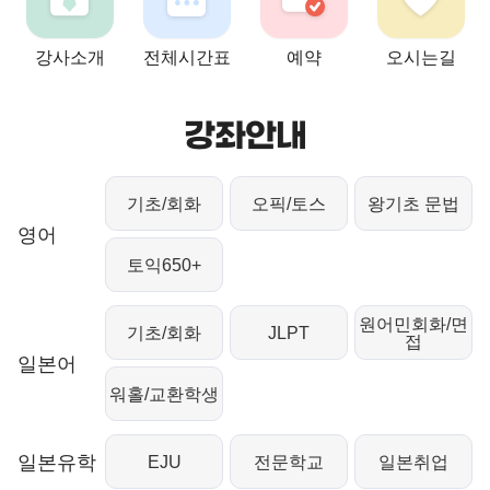
강사소개
전체시간표
예약
오시는길
강좌안내
기초/회화
오픽/토스
왕기초 문법
영어
토익650+
원어민회화/면
기초/회화
JLPT
접
일본어
워홀/교환학생
일본유학
EJU
전문학교
일본취업