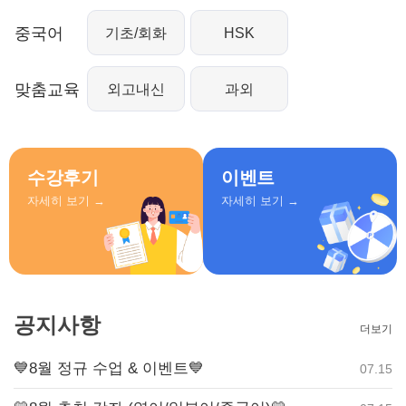
중국어
기초/회화
HSK
맞춤교육
외고내신
과외
수강후기
이벤트
자세히 보기 →
자세히 보기 →
공지사항
보기
더보기
💙8월 정규 수업 & 이벤트💙

.28
07.15