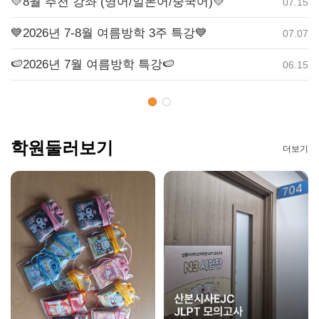
💛8월 추천 강좌 (영어/일본어/중국어)💛

.14
07.15
💙2026년 7-8월 여름방학 3주 특강💙

.06
07.07
🍉2026년 7월 여름방학 특강🍉
❤
.06
06.15
학원둘러보기
더보기