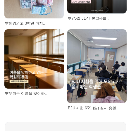
💙7/5일 JLPT 본고사를..
💙안양외고 3학년 마지..
💙무더운 여름을 맞이하..
EJU 시험 6/21 (일) 실시 응원..