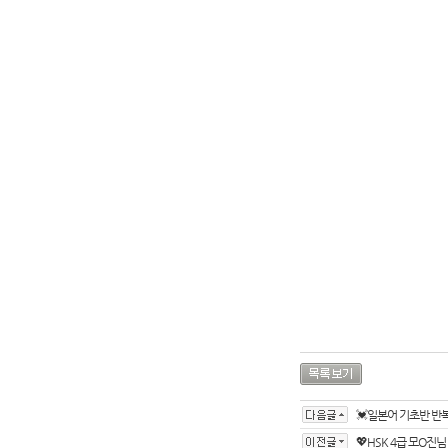
💓일본어 기초반 반
💖HSK 4급 모O진님