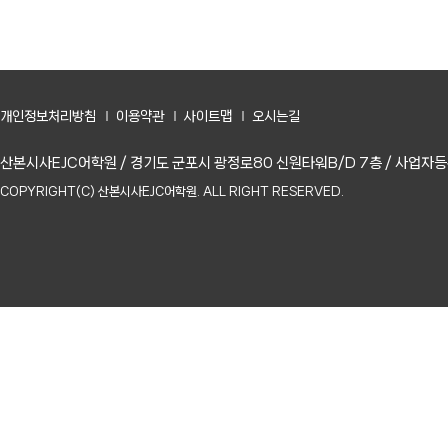
개인정보처리방침
이용약관
사이트맵
오시는길
산본시사EJC어학원
/
경기도 군포시 광정로80 신원타워B/D 7층
/
사업자등록
COPYRIGHT(C) 산본시사EJC어학원. ALL RIGHT RESERVED.